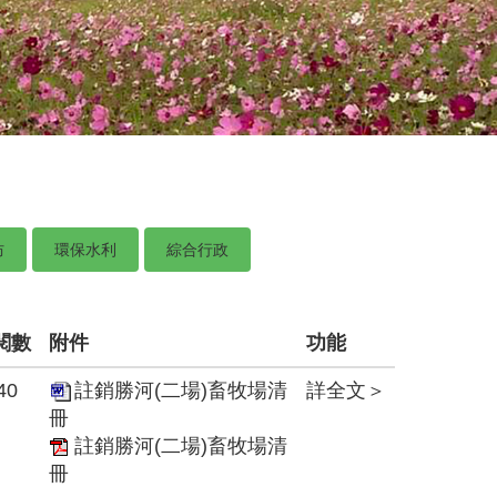
防
環保水利
綜合行政
閱數
附件
功能
40
註銷勝河(二場)畜牧場清
詳全文＞
冊
註銷勝河(二場)畜牧場清
冊