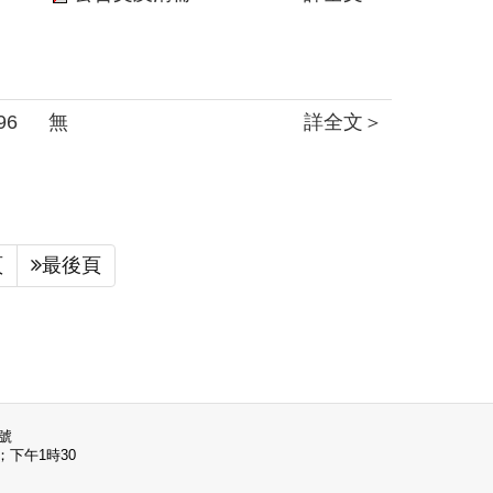
96
無
詳全文＞
頁
最後頁
5號
；下午1時30