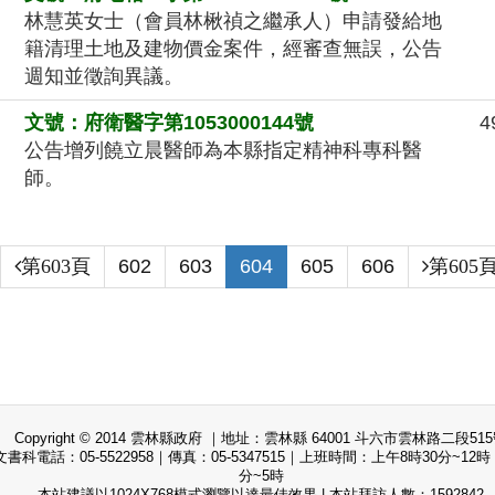
林慧英女士（會員林楸禎之繼承人）申請發給地
籍清理土地及建物價金案件，經審查無誤，公告
週知並徵詢異議。
文號：府衛醫字第1053000144號
4
公告增列饒立晨醫師為本縣指定精神科專科醫
師。
(current)
(current)
(current)
(current)
(current)
602
603
604
605
606
第603頁
第605
Copyright © 2014 雲林縣政府 ｜地址：雲林縣 64001 斗六市雲林路二段51
書科電話：05-5522958｜傳真：05-5347515｜上班時間：上午8時30分~12時
分~5時
本站建議以1024X768模式瀏覽以達最佳效果 | 本站拜訪人數：1592842