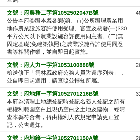
文號：府農務二字第1052502047B號
4
公告本府委辦本縣各鄉(鎮、市)公所辦理農業用
地作農業設施容許使用受理、審查及核發(一)330
平方公尺以下農業設施容許使用同意書、(二)無
固定基礎(免建築執照)之農業設施容許使用同意
書等相關作業，並自即日起實施。
文號：府人力一字第1053100888號
2
檢送修正「雲林縣政府公務人員陞遷序列表」，
並自即日起適用，請查照並轉知所屬。
文號：府地籍一字第1052701216B號
3
本府為清理土地總登記時登記名義人登記之所有
權權利範圍空白且現仍空白之土地及建物，經清
查本縣符合者，得由權利人依規定申請更正登
記，公告週知。
文號：府地籍一字第1052701150A號
2