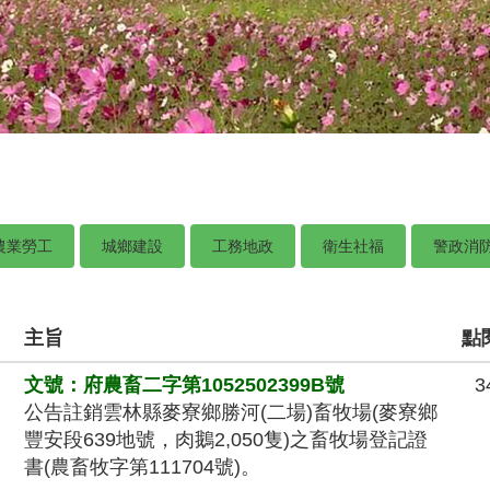
農業勞工
城鄉建設
工務地政
衛生社福
警政消
主旨
點
文號：府農畜二字第1052502399B號
3
公告註銷雲林縣麥寮鄉勝河(二場)畜牧場(麥寮鄉
豐安段639地號，肉鵝2,050隻)之畜牧場登記證
書(農畜牧字第111704號)。