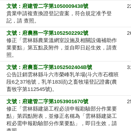
文號：府建管二字第1050009438號
2
貴業申請複查換證登記壹案，符合規定准予登
記，請 查照。
文號：府農務一字第1052502292號
2
修正「雲林縣農業溫網室設施及相關設備補助作
業要點」第五點及附件，並自即日起生效，請查
照。
文號：府農畜二字第1052502404B號
3
公告註銷雲林縣斗六市榮峰乳羊場(斗六市石榴班
段6之37地號，乳羊183頭)之畜牧場登記證書(農
畜牧字第112545號)。
文號：府建管二字第1053901670號
2
修正「雲林縣建築工程必須申報勘驗部分作業要
點」第四點附表，並修正名稱為「雲林縣建築工
程必需申報勘驗部分作業要點」，即日生效，請
查照。