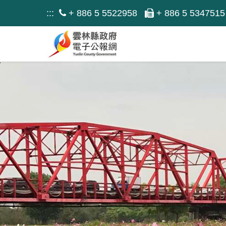
跳
:::
+ 886 5 5522958
+ 886 5 5347515
到
主
要
內
容
區
塊