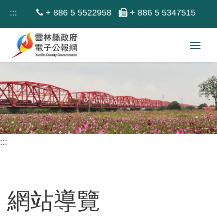
跳
:::
+ 886 5 5522958
+ 886 5 5347515
到
主
Toggl
要
navig
內
容
區
塊
:::
網站導覽