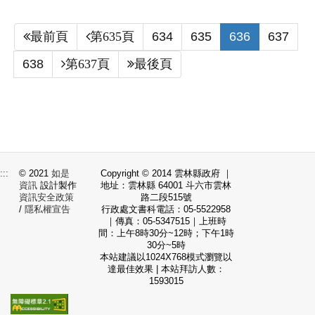
(current)
(current)
(current)
(curr
634
635
636
637
最前頁
第635頁
(current)
638
第637頁
最後頁
:::
© 2021
如是
Copyright © 2014 雲林縣政府 ｜
資訊
設計製作
地址：雲林縣 64001 斗六市雲林
資訊安全政策
路二段515號
/
隱私權宣告
行政處文書科電話：05-5522958
｜傳真：05-5347515｜上班時
間：上午8時30分~12時；下午1時
30分~5時
本站建議以1024X768模式瀏覽以
達最佳效果 | 本站拜訪人數：
1593015