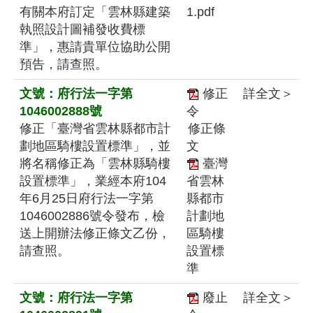
有關本府訂定「雲林縣建築
1.pdf
執照設計圖補發收費標
準」，惠請貴單位協助公開
預告，請查照。
文號：府行法一字第
修正
詳全文＞
1046002888號
令
修正「臺灣省雲林縣都市計
修正條
劃地區騎樓設置標準」，並
文
將名稱修正為「雲林縣騎樓
臺灣
設置標準」，業經本府104
省雲林
年6月25日府行法一字第
縣都市
1046002886號令發布，檢
計劃地
送上開辦法修正條文乙份，
區騎樓
請查照。
設置標
準
文號：府行法一字第
廢止
詳全文＞