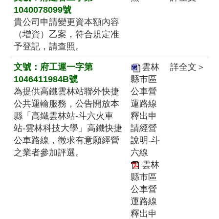
1040078099號
貴公司申請變更資本額內容
（增資）乙案，符合規定准
予登記，請查照。
文號：府工運一字第
雲林
詳全文＞
1046411984B號
縣市區
為提供高鐵雲林站聯外快捷
公車營
公共運輸服務，公告開放本
運路線
縣「高鐵雲林站-斗六火車
釋出申
站-雲林科技大學」高鐵快捷
請經營
公車路線，徵求有意願經營
說明-斗
之業者參加評選。
六線
雲林
縣市區
公車營
運路線
釋出申