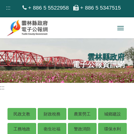
跳
:::
+ 886 5 5522958
+ 886 5 5347515
到
主
Toggl
要
navig
內
容
雲林縣政府
區
電子公報資訊網
塊
:::
民政文教
財政稅務
農業勞工
城鄉建設
工務地政
衛生社福
警政消防
環保水利