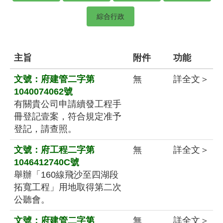
綜合行政
主旨
附件
功能
文號：府建管二字第
無
詳全文＞
1040074062號
有關貴公司申請續發工程手
冊登記壹案，符合規定准予
登記，請查照。
文號：府工程二字第
無
詳全文＞
1046412740C號
舉辦「160線飛沙至四湖段
拓寬工程」用地取得第二次
公聽會。
文號：府建管二字第
無
詳全文＞