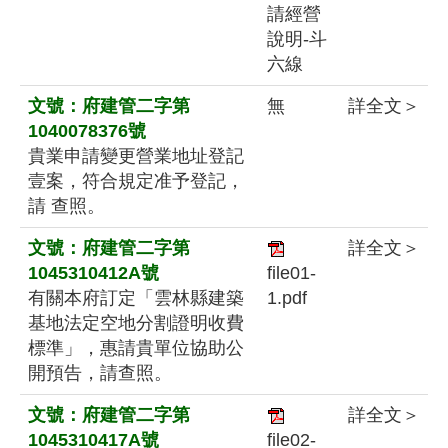
請經營
說明-斗
六線
文號：府建管二字第
無
詳全文＞
1040078376號
貴業申請變更營業地址登記
壹案，符合規定准予登記，
請 查照。
文號：府建管二字第
詳全文＞
1045310412A號
file01-
有關本府訂定「雲林縣建築
1.pdf
基地法定空地分割證明收費
標準」，惠請貴單位協助公
開預告，請查照。
文號：府建管二字第
詳全文＞
1045310417A號
file02-